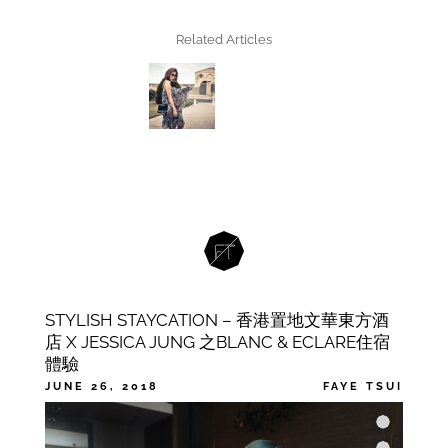
Related Articles
STYLISH STAYCATION – 香港置地文華東方酒
店 X JESSICA JUNG 之BLANC & ECLARE住宿
體驗
JUNE 26, 2018
FAYE TSUI