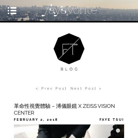
< Prev Post
Next Post >
革命性視覺體驗 – 溥儀眼鏡 X ZEISS VISION
CENTER
FEBRUARY 2, 2018
FAYE TSUI