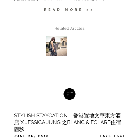
READ MORE >>
Related Articles
STYLISH STAYCATION – 香港置地文華東方酒
店 X JESSICA JUNG 之BLANC & ECLARE住宿
體驗
JUNE 26, 2018
FAYE TSUI