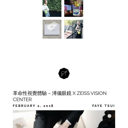
革命性視覺體驗 – 溥儀眼鏡 X ZEISS VISION
CENTER
FEBRUARY 2, 2018
FAYE TSUI
CATEGORIES
FASHION