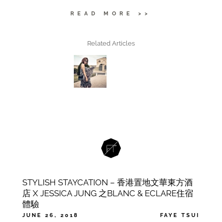
READ MORE >>
Related Articles
STYLISH STAYCATION – 香港置地文華東方酒
店 X JESSICA JUNG 之BLANC & ECLARE住宿
體驗
JUNE 26, 2018
FAYE TSUI