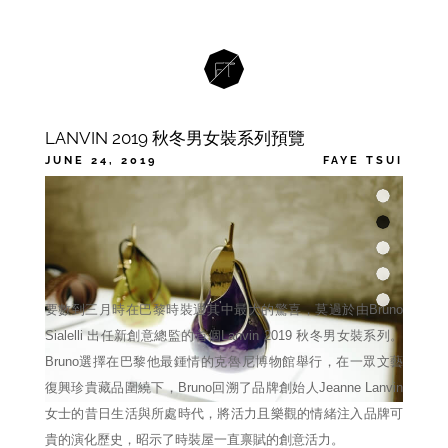
LANVIN 2019 秋冬男女裝系列預覽
JUNE 24, 2019
FAYE TSUI
CATEGORIES
FASHION
TAGS
LANVIN
要數到三月時在巴黎時裝週其中最大的驚喜，莫過於由Bruno
Sialelli 出任新創意總監的首個Lanvin 2019 秋冬男女裝系列。
Bruno選擇在巴黎他最鍾情的克魯尼博物館舉行，在一眾文藝
復興珍貴藏品圍繞下，Bruno回溯了品牌創始人Jeanne Lanvin
女士的昔日生活與所處時代，將活力且樂觀的情緒注入品牌可
貴的演化歷史，昭示了時裝屋一直禀賦的創意活力。