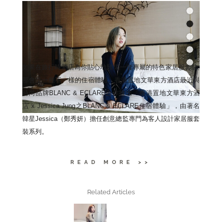
CATEGORIES
FASHION
TAGS
,
,
BLANC & ECLARE
JESSICA JUNG
LANDMARK MANDARIN ORIENTAL
如果在旅行時酒店為你貼心地預備一套專屬的特色家居服套裝,
那會是一種不一樣的住宿體驗。
香港置地文華東方酒店最近與
時尚品牌BLANC & ECLARE合作推出「香港置地文華東方酒
店 x Jessica Jung之BLANC & ECLARE住宿體驗」，由著名
韓星Jessica（鄭秀妍）
擔任創意總監專門為客人設計家居服套
裝系列。
READ MORE >>
Related Articles