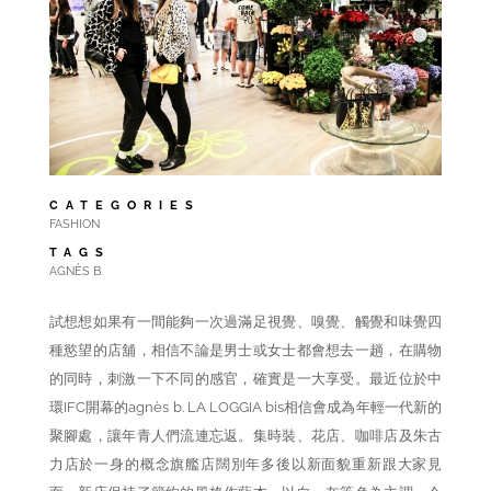
CATEGORIES
FASHION
TAGS
AGNÈS B.
試想想如果有一間能夠一次過滿足視覺、嗅覺、觸覺和味覺四
種慾望的店舖，相信不論是男士或女士都會想去一趟，在購物
的同時，刺激一下不同的感官，確實是一大享受。最近位於中
環IFC開幕的agnès b. LA LOGGIA bis相信會成為年輕一代新的
聚腳處，讓年青人們流連忘返。集時裝、花店、咖啡店及朱古
力店於一身的概念旗艦店闊別年多後以新面貌重新跟大家見