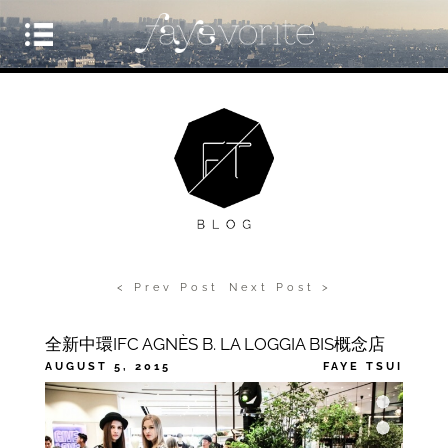
< Prev Post
Next Post >
全新中環IFC AGNÈS B. LA LOGGIA BIS概念店
AUGUST 5, 2015
FAYE TSUI