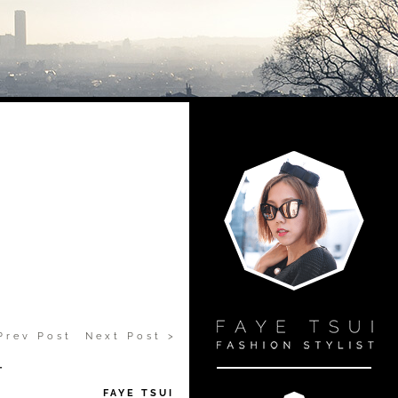
Prev Post
Next Post >
告
FAYE TSUI