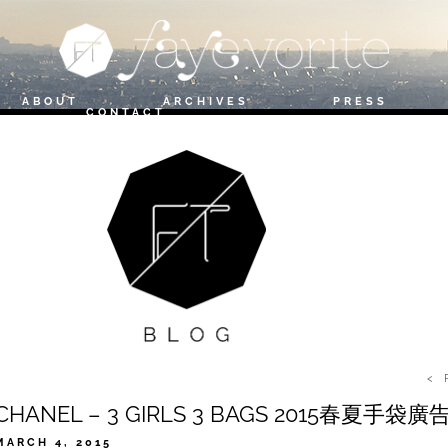
ABOUT
ARCHIVES
PRESS
T
CONTACT
< 
CHANEL – 3 GIRLS 3 BAGS 2015春夏手袋廣
MARCH 4, 2015