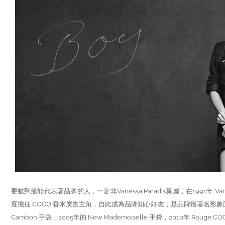
要數到最能代表著品牌的人，一定非Vanessa Paradis莫屬，在1991年 Van
度擔任 COCO 香水廣告主角，自此成為品牌知心好友，是品牌最著名形象
Cambon 手袋，2005年的 New Mademoiselle 手袋，2010年 Rouge C