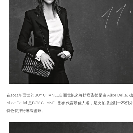
在2012年面世的BOY CHANEL自面世以來每輯廣告都是由 Alice Dellal 擔綱
Alice Dellal 是BOY CHANEL 形象代言最佳人選，是次拍攝企劃一不例外
特色發揮得淋漓盡致。