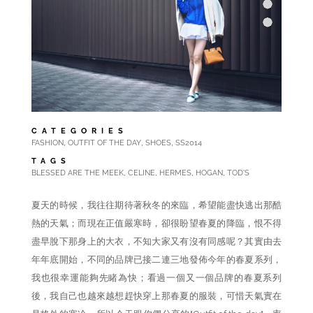
CATEGORIES
,
,
,
FASHION
OUTFIT OF THE DAY
SHOES
SS2014
TAGS
,
,
,
,
BLESSED ARE THE MEEK
CELINE
HERMES
HOGAN
TOD'S
夏天的時候，我往往期待著秋冬的來臨，希望能盡快逃出那酷
熱的天氣；而現在正值嚴寒時，卻很盼望春夏的降臨，恨不得
盡早脫下那身上的大衣，不知大家又有沒有同感呢？其實由去
年年底開始，不同的品牌已接二連三地發佈今年的春夏系列，
我也很幸運能夠先睹為快；看過一個又一個品牌的春夏系列
後，我自己也越來越想趕快穿上那春夏的服裝，可惜天氣實在