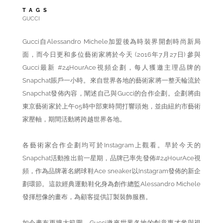
TAGS
GUCCI
Gucci自Alessandro Michele加盟後為時裝界開創時尚新局
面，而今日更和多位藝術家將於今天 (2016年7月27日) 參與
Gucci最新 #24HourAce視頻企劃，每人獲邀主理品牌的
Snapchat賬戶一小時。來自世界各地的藝術家將一整天輪流於
Snapchat發佈內容，闡述自己與Gucci的合作企劃。企劃將由
東京藝術家於上午05時中部東時間打響頭炮，並由紐約市藝術
家壓軸，期間活動將跨越世界各地。
各藝術家合作企劃均可於Instagram上觀看。早於今天的
Snapchat活動推出前一星期，品牌已率先發佈#24HourAce視
頻，作為品牌著名網球鞋Ace sneaker以Instagram發佈的新企
劃環節。這款經典運動鞋化身為創作總監Alessandro Michele
發揮想像的畫布，為顧客提供訂製裝飾服務。
如今畫布更擴大範圍，Gucci邀來世界各地的創意專才參與視