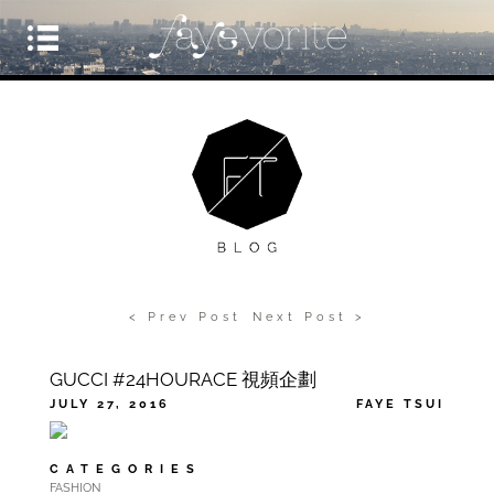
< Prev Post
Next Post >
GUCCI #24HOURACE 視頻企劃
JULY 27, 2016
FAYE TSUI
CATEGORIES
FASHION