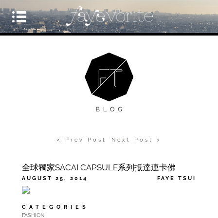
< Prev Post
Next Post >
全球獨家SACAI CAPSULE系列抵達連卡佛
AUGUST 25, 2014
FAYE TSUI
CATEGORIES
FASHION