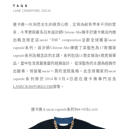
TAGS
,
LANE CRAWFORD
SACAI
連卡佛
一向洞悉女生的購買心態，定期為顧客帶來不同的驚
更與著名日本設計師
聯手於連卡佛店內推
喜，今季
Chitose Abe
出概念限定店
呈獻全球獨家
sacai
“THE” composition
sacai
系列。
設計師
揀選了深藍色為
款獨家
capsule
Chitose Abe
17
系列及概念店的主調，系列包括
款女裝及
款男裝單
capsule
11
6
品，當中包含其最喜愛的經典設計，
從深藍色的主題為經典作
出變奏，保留著
一貫的混搭風格。此全球獨家的
sac
ai
sacai
系列將於
年
月
日起在連卡佛專門店及
capsule
2014
9
4
發售。
LANECRAWFORD.COM
連卡佛 x
系列Tee
sacai
capsule
HK$2,100