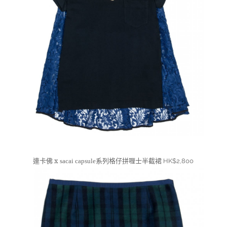
連卡佛 x
系列格仔拼喱士半截裙
sacai
capsule
HK$2,800