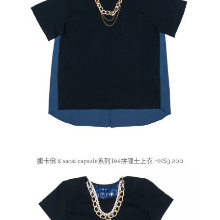
連卡佛 x
系列Tee拼喱士
上衣
sacai
capsule
HK$3,200