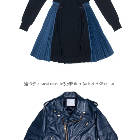
連卡佛 x
系列Biker Jacket
sacai
capsule
HK$14,200