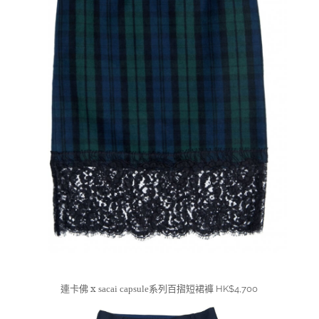
連卡佛 x
系列百摺短裙褲
sacai
capsule
HK$4,700