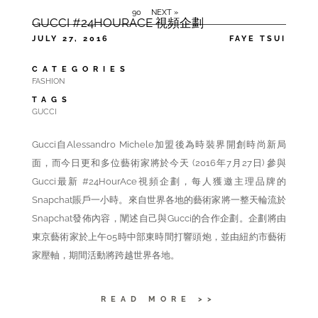
90
NEXT »
GUCCI #24HOURACE 視頻企劃
JULY 27, 2016
FAYE TSUI
CATEGORIES
FASHION
TAGS
GUCCI
Gucci自Alessandro Michele加盟後為時裝界開創時尚新局
面，而今日更和多位藝術家將於今天 (2016年7月27日) 參與
Gucci最新 #24HourAce視頻企劃，每人獲邀主理品牌的
Snapchat賬戶一小時。來自世界各地的藝術家將一整天輪流於
Snapchat發佈內容，闡述自己與Gucci的合作企劃。企劃將由
東京藝術家於上午05時中部東時間打響頭炮，並由紐約市藝術
家壓軸，期間活動將跨越世界各地。
READ MORE >>