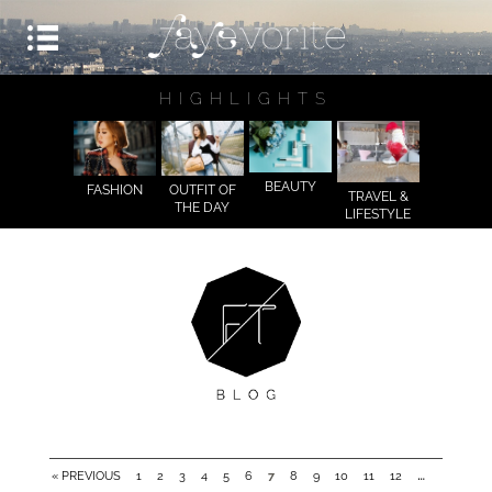
HIGHLIGHTS
BEAUTY
FASHION
OUTFIT OF
TRAVEL &
THE DAY
LIFESTYLE
…
« PREVIOUS
1
2
3
4
5
6
7
8
9
10
11
12