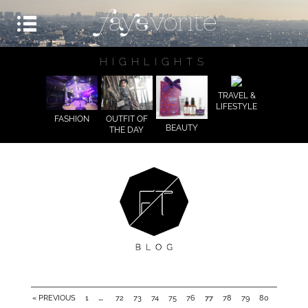
HIGHLIGHTS
TRAVEL &
LIFESTYLE
FASHION
OUTFIT OF
BEAUTY
THE DAY
…
« PREVIOUS
1
72
73
74
75
76
77
78
79
80