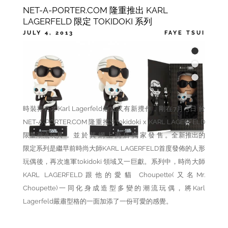
NET-A-PORTER.COM 隆重推出 KARL
LAGERFELD 限定 TOKIDOKI 系列
JULY 4, 2013
FAYE TSUI
CATEGORIES
,
,
ACCESSORIES
FASHION
FW2013
TAGS
,
KARL LAGERFELD
NET-A-PORTER.COM
時裝界奇才Karl Lagerfeld最近又有新攪作，剛在7月 3日 於
NET-A-PORTER.COM 隆重推出tokidoki x KARL LAGERFELD
限量潮流玩具 ， 並 於 其 網 上 商 店 獨 家 發 售 。全新推出的
限定系列是繼早前時尚大師KARL LAGERFELD首度發佈的人形
玩偶後，再次進軍tokidoki 領域又一巨獻。系列中，時尚大師
KARL LAGERFELD跟他的愛貓 Choupette(又名Mr.
Choupette)一同化身成造型多變的潮流玩偶，將Karl
Lagerfeld嚴肅型格的一面加添了一份可愛的感覺。