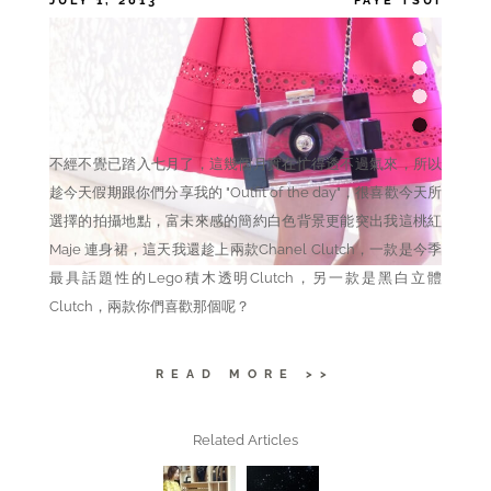
JULY 1, 2013
FAYE TSUI
CATEGORIES
,
,
BAG
FASHION
OUTFIT OF THE DAY
TAGS
Chanel,
MAJE
不經不覺已踏入七月了，這幾個月實在忙得透不過氣來，所以
趁今天假期跟你們分享我的 "Outfit of the day"，很喜歡今天所
選擇的拍攝地點，富未來感的簡約白色背景更能突出我這桃紅
Maje 連身裙，這天我還趁上兩款Chanel Clutch，一款是今季
最具話題性的Lego積木透明Clutch，另一款是黑白立體
Clutch，兩款你們喜歡那個呢？
READ MORE >>
Related Articles