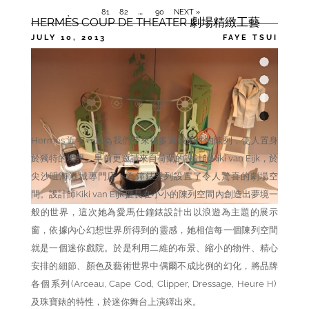
…
81
82
90
NEXT »
HERMÈS COUP DE THEATER 劇場精緻工藝
JULY 10, 2013
FAYE TSUI
CATEGORIES
,
,
ACCESSORIES
FASHION
WATCH
TAGS
HERMES
Hermes 近年一直為我們帶來很多富戲劇性的陳列，使人置身
於獨特的境界。早前更邀請來自荷蘭的設計師Kiki van Eijk，於
尖沙咀海港城專門店，為鐘錶系列設置了令人驚喜的劇場空
間。設計師Kiki van Eijk擅長在小小的陳列空間內創造出夢境一
般的世界，這次她為愛馬仕鐘錶設計出以浪遊為主題的展示
窗，依據內心幻想世界所得到的靈感，她相信每一個陳列空間
就是一個迷你戲院。於是利用二維的布景、縮小的物件、精心
安排的細節、顏色及藝術世界中偶爾不成比例的幻化，將品牌
各個系列(Arceau, Cape Cod, Clipper, Dressage, Heure H)
及珠寶錶的特性，於迷你舞台上演繹出來。