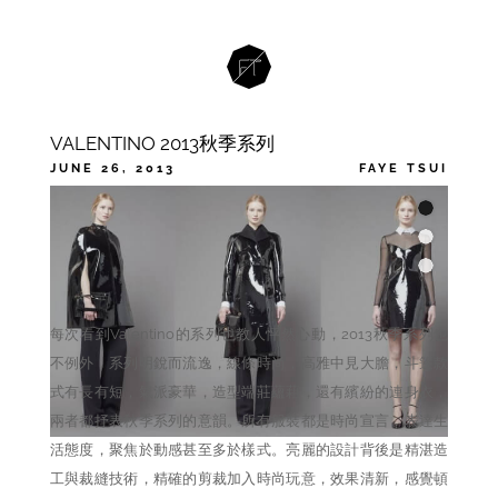
VALENTINO 2013秋季系列
JUNE 26, 2013
FAYE TSUI
CATEGORIES
,
,
BAG
FASHION
FW2013
TAGS
VALENTINO
每次看到Valentino的系列也教人怦然心動，2013秋季系列也
不例外，系列明銳而流逸，線條時尚，高雅中見大膽，斗篷款
式有長有短，氣派豪華，造型端莊蘊藉，還有繽紛的連身衣，
兩者都抒表秋季系列的意韻。所有服裝都是時尚宣言，表達生
活態度，聚焦於動感甚至多於樣式。亮麗的設計背後是精湛造
工與裁縫技術，精確的剪裁加入時尚玩意，效果清新，感覺頓