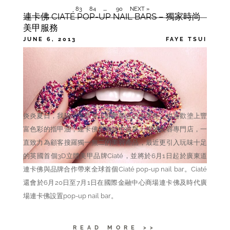
…
83
84
90
NEXT »
連卡佛 CIATÉ POP-UP NAIL BARS – 獨家時尚
美甲服務
JUNE 6, 2013
FAYE TSUI
CATEGORIES
BEAUTY
TAGS
,
CIATE
NAIL
炎炎夏日，我除了喜歡穿上鮮艷顏色的衣著外，也喜歡塗上豐
富色彩的指甲油，連卡佛貴為城中首屈一指的美容專門店，一
直致力為顧客搜羅獨一無二的美容產品，最近更引入玩味十足
的英國首個3D立體美甲品牌Ciaté，並將於6月1日起於廣東道
連卡佛與品牌合作帶來全球首個Ciaté pop-up nail bar。Ciaté
還會於6月20日至7月1日在國際金融中心商場連卡佛及時代廣
場連卡佛設置pop-up nail bar。
READ MORE >>