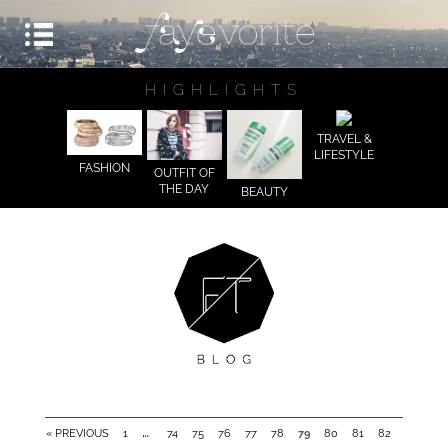
HIGHLIGHTS
TRAVEL &
LIFESTYLE
FASHION
OUTFIT OF
THE DAY
BEAUTY
…
« PREVIOUS
1
74
75
76
77
78
79
80
81
82