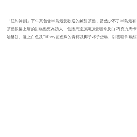
「紐約神韻」下午茶包含半島最受歡迎的鹹甜茶點，當然少不了半島最有
茶點銀架上層的甜糕點更為誘人，包括馬達加斯加云喱拿及白 巧克力馬
油酥餅、灑上白色及Tiffany藍色珠的青檸及椰子杯子蛋糕、以雲喱拿慕
製成的 Tiffany & Co. 經典藍盒形蛋糕，大家絕對不可錯過。