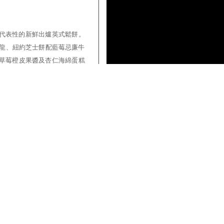
代表性的新鮮出爐英式鬆餅。
卡龍、紐約芝士餅配藍莓忌廉牛
絲草莓橙皮果醬及杏仁海綿蛋糕