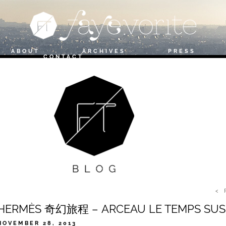
ABOUT
ARCHIVES
PRESS
T
CONTACT
< 
HERMÈS 奇幻旅程 – ARCEAU LE TEMPS SU
NOVEMBER 28, 2013