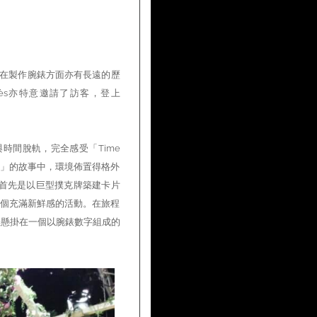
ès在製作腕錶方面亦有長遠的歷
ermès亦特意邀請了訪客，登上
時間脫軌，完全感受「Time
rland」的故事中，環境佈置得格外
首先是以巨型撲克牌築建卡片
一個充滿新鮮感的活動。在旅程
中的腕錶懸掛在一個以腕錶數字組成的