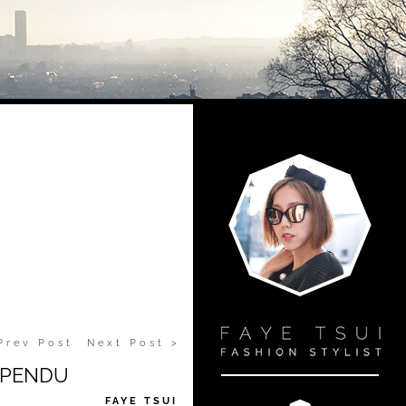
Prev Post
Next Post >
SPENDU
FAYE TSUI