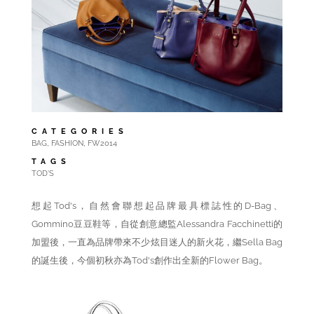
CATEGORIES
,
,
BAG
FASHION
FW2014
TAGS
TOD'S
想起Tod's，自然會聯想起品牌最具標誌性的D-Bag、
Gommino豆豆鞋等，自從
創意總監
Alessandra Facchinetti的
加盟後，一直為品牌帶來不少炫目迷人的新火花，繼Sella Bag
的誕生後，今個初秋亦為Tod's創作出全新的Flower Bag。