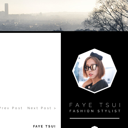
Prev Post
Next Post >
FAYE TSUI