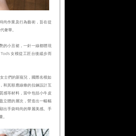
聯手策劃的時尚作業及行為藝術，旨在從
當代奢華。
艷的小丑裙，一針一線都體現
Tod’s 女模從工匠台後緩步而
和女士們的新寵兒，國際名模如
線設計，和其順應線條的拉鍊設計互
質感等材料，當中包括小牛皮
盈立體的層次，營造出一幅幅
顯出手袋時尚的華麗美感。手
量。