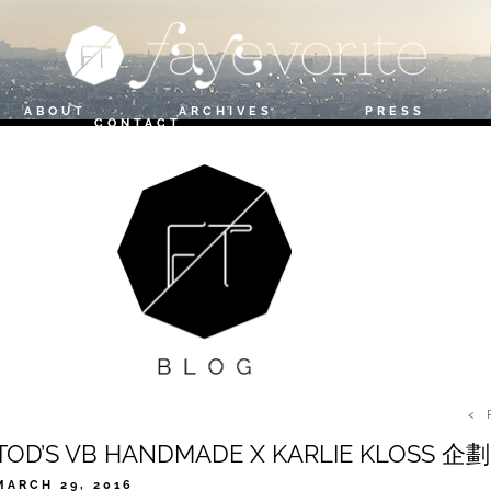
ABOUT
ARCHIVES
PRESS
T
CONTACT
< 
TOD’S VB HANDMADE X KARLIE KLOSS 企劃
MARCH 29, 2016