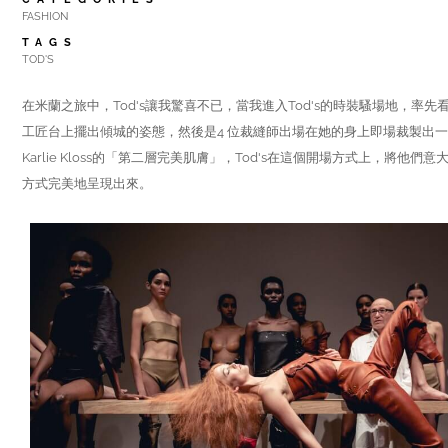
FASHION
TAGS
TOD'S
在米蘭之旅中，Tod's讓我驚喜不已，當我進入Tod's的時裝騷場地，率先看見的是名
工匠台上擺出傾城的姿態，然後是4 位裁縫師出場在她的身上即場裁製出
Karlie Kloss的「第二層完美肌膚」，Tod's在這個開場方式上，將他
方式完美地呈現出來。