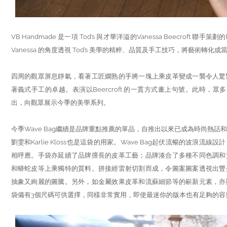
VB Handmade 是一項 Tod’s 與才華洋溢的Vanessa Beecroft 
Vanessa 的角度透視 Tod’s 美學的精粹、品質及手工技巧，將藝術轉化成
四周的觀眾屏息靜氣，看著工匠嫻熟的手將一塊上乘皮革變成一襲令人驚
著義式手工的卓越。表演以Beercroft 的一貫方式畫上句號。此時，眾多 
出，向觀眾展示今季的美學系列。
今季Wave Bag繼續是品牌重點推薦的單品，自推出以來已成為時尚熱話
劉雯和Karlie Kloss也是這袋的用家。Wave Bag起伏流暢的波浪流
相呼應。手袋亦延續了品牌擅長的皮革工藝；品牌湊合了多種不同色調和
和蟒蛇皮等上乘獨特的質料。拼接經雷射切割而成，令圖案圖案透視出豐
抽象又絢麗的圖騰。另外，如金屬效果皮革和流蘇細節等的嶄新元素，亦
袋備有3個尺碼可供選擇，同樣非常實用，即使最迷你的版本也有足夠的容