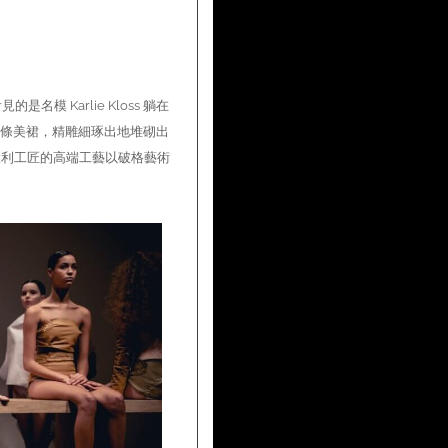
模 Karlie Kloss 躺在
一條美裙，精雕細琢出地堆砌出
們意大利工匠的高端工藝以破格藝術